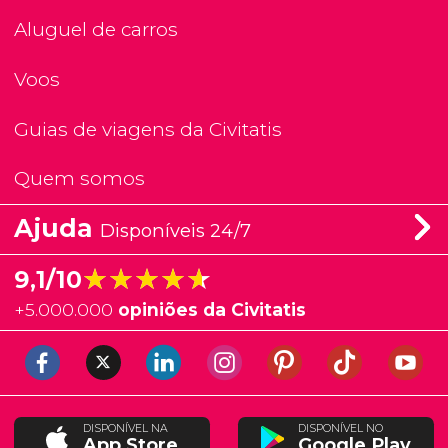
Aluguel de carros
Voos
Guias de viagens da Civitatis
Quem somos
Ajuda
Disponíveis 24/7
★★★★★
★★★★★
9,1/10
+
5.000.000
opiniões da Civitatis
DISPONÍVEL NA
DISPONÍVEL NO
App Store
Google Play