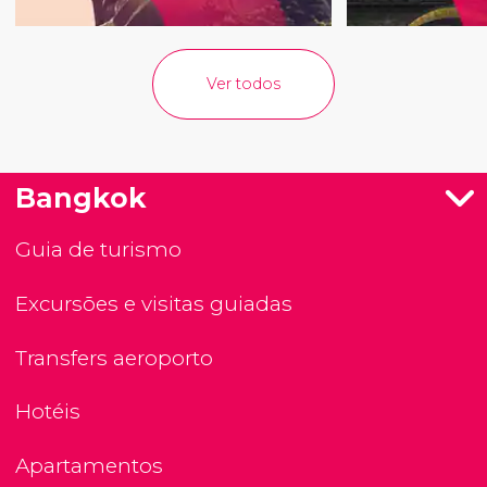
Ver todos
Bangkok
Guia de turismo
Excursões e visitas guiadas
Transfers aeroporto
Hotéis
Apartamentos