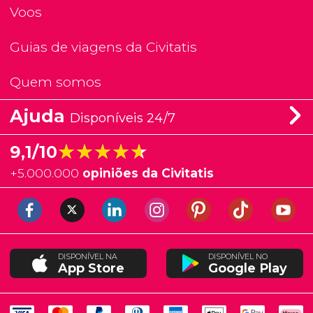
Voos
Guias de viagens da Civitatis
Quem somos
Ajuda
Disponíveis 24/7
★★★★★
★★★★★
9,1/10
+
5.000.000
opiniões da Civitatis
DISPONÍVEL NA
DISPONÍVEL NO
App Store
Google Play