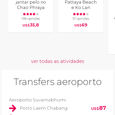
jantar pelo rio
Pattaya Beach
Chao Phraya
e Ko Lan
198 opiniões
57 opiniões
35,8
69
US$
US$
ver todas as atividades
Transfers aeroporto
Aeroporto Suvarnabhumi
87
Porto Laem Chabang
US$