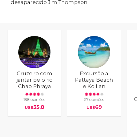
desaparecido Jim Thompson.
Cruzeiro com
Excursão a
jantar pelo rio
Pattaya Beach
Chao Phraya
e Ko Lan
G
198 opiniões
57 opiniões
35,8
69
US$
US$