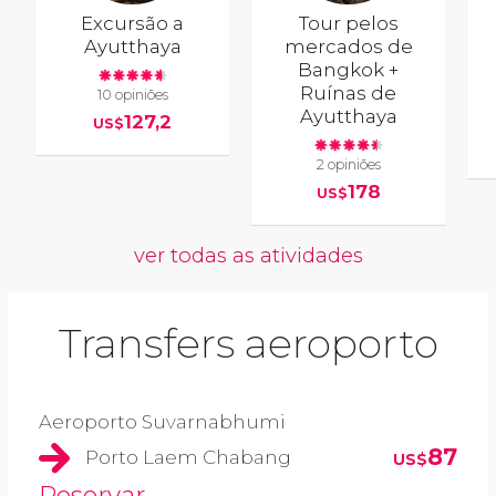
Excursão a
Tour pelos
Ayutthaya
mercados de
Bangkok +
Ruínas de
10 opiniões
Ayutthaya
127,2
US$
2 opiniões
178
US$
ver todas as atividades
Transfers aeroporto
Aeroporto Suvarnabhumi
87
Porto Laem Chabang
US$
Reservar