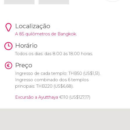
Localização
A 85 quilômetros de Bangkok.
Horário
Todos os dias: das 8:00 às 18:00 horas.
Preço
Ingresso de cada templo:
THB
50 (
US$
1,51).
Ingresso combinado dos 6 templos
principais:
THB
220 (
US$
6,68).
Excursão a Ayutthaya
€
110 (
US$
127,17)
Clique para usar o mapa