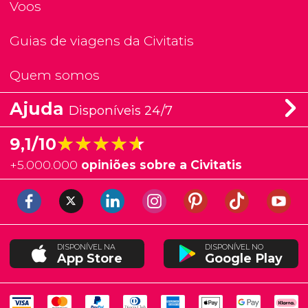
Voos
Guias de viagens da Civitatis
Quem somos
Ajuda
Disponíveis 24/7
★★★★★
★★★★★
9,1/10
+
5.000.000
opiniões sobre a Civitatis
DISPONÍVEL NA
DISPONÍVEL NO
App Store
Google Play